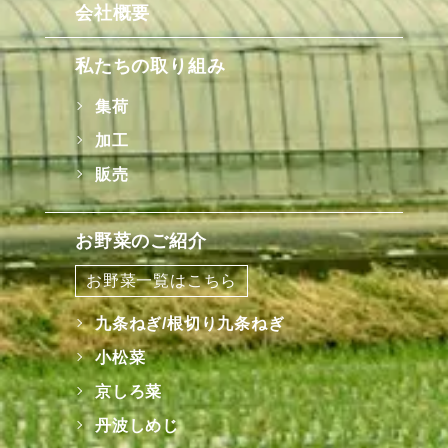
会社概要
私たちの取り組み
集荷
加工
販売
お野菜のご紹介
お野菜一覧はこちら
九条ねぎ/根切り九条ねぎ
小松菜
京しろ菜
丹波しめじ