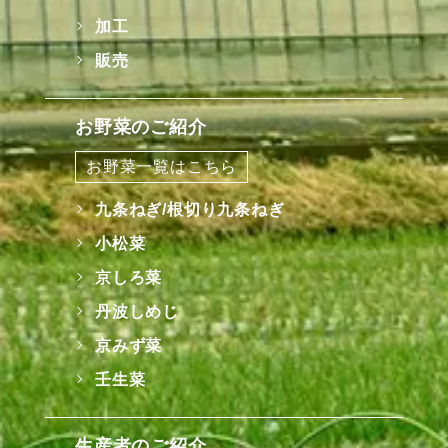
加工
販売
お野菜のご紹介
お野菜一覧はこちら
九条ねぎ/根切り九条ねぎ
小松菜
京しろ菜
丹波しめじ
京みず菜
壬生菜
生産者のご紹介