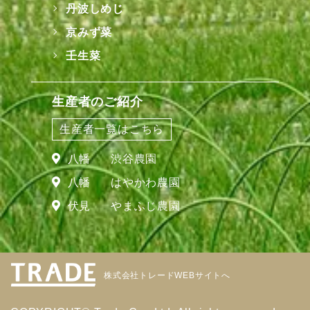
丹波しめじ
京みず菜
壬生菜
生産者のご紹介
生産者一覧はこちら
八幡
渋谷農園
八幡
はやかわ農園
伏見
やまふじ農園
株式会社トレードWEBサイトへ