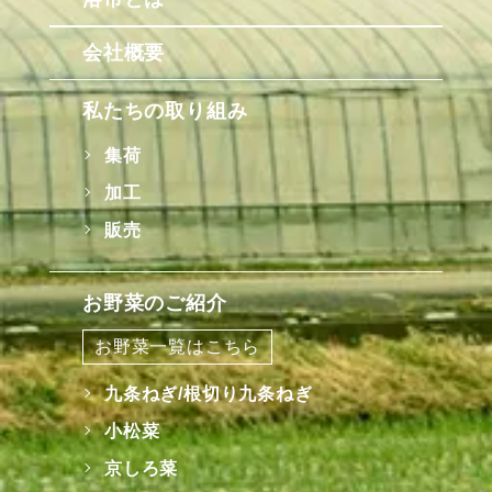
会社概要
私たちの取り組み
集荷
加工
販売
お野菜のご紹介
お野菜一覧はこちら
九条ねぎ/根切り九条ねぎ
小松菜
京しろ菜