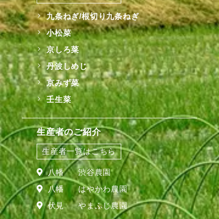
九条ねぎ/根切り九条ねぎ
小松菜
京しろ菜
丹波しめじ
京みず菜
壬生菜
生産者のご紹介
生産者一覧はこちら
八幡
渋谷農園
八幡
はやかわ農園
伏見
やまふじ農園