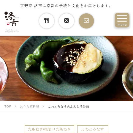
京野菜 洛市は京都の伝統と文化をお届けします。
TOP
おうち京料理
ふわとろなすのふわとろ冷麺
九条ねぎ/根切り九条ねぎ
ふわとろなす