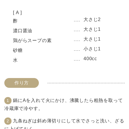
[ A ]
大さじ2
酢
大さじ1
濃口醤油
大さじ1
鶏がらスープの素
小さじ1
砂糖
400cc
水
作り方
鍋にAを入れて火にかけ、沸騰したら粗熱を取って
冷蔵庫で冷やす。
九条ねぎは斜め薄切りにして水でさっと洗い、ざる
に上げておく。