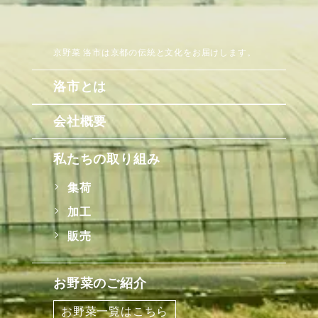
京野菜 洛市は京都の伝統と文化をお届けします。
洛市とは
会社概要
私たちの取り組み
集荷
加工
販売
お野菜のご紹介
お野菜一覧はこちら