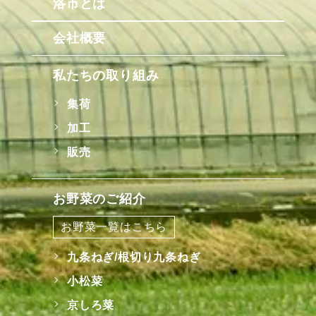
洛市とは
会社概要
私たちの取り組み
集荷
加工
販売
お野菜のご紹介
お野菜一覧はこちら
九条ねぎ/根切り九条ねぎ
小松菜
京しろ菜