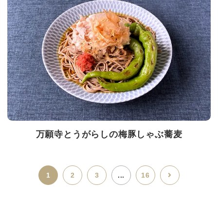
万願寺とうがらしの梅豚しゃぶ蕎麦
1
2
3
...
16