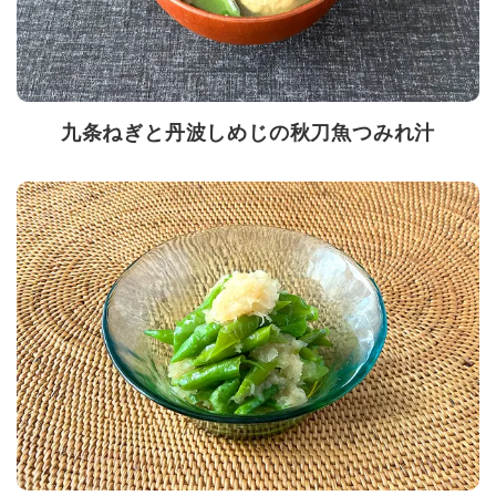
九条ねぎと丹波しめじの秋刀魚つみれ汁