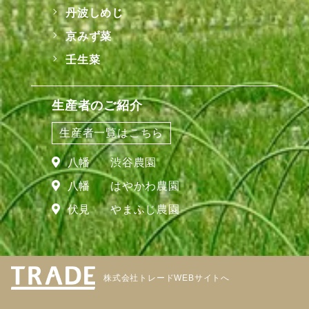
丹波しめじ
京みず菜
壬生菜
生産者のご紹介
生産者一覧はこちら
八幡
渋谷農園
八幡
はやかわ農園
伏見
やまふじ農園
株式会社トレードWEBサイトへ