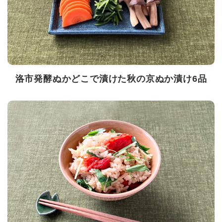
洛市発酵ぬかどこで漬けた秋の京ぬか漬け6品