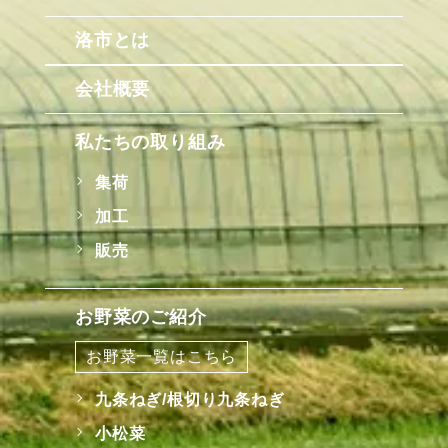
洛市とは
会社概要
私たちの取り組み
集荷
加工
販売
お野菜のご紹介
お野菜一覧はこちら
九条ねぎ/根切り九条ねぎ
小松菜