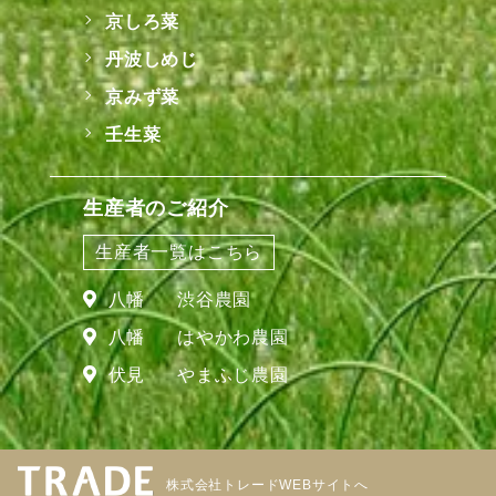
京しろ菜
丹波しめじ
京みず菜
壬生菜
生産者のご紹介
生産者一覧はこちら
八幡
渋谷農園
八幡
はやかわ農園
伏見
やまふじ農園
株式会社トレードWEBサイトへ