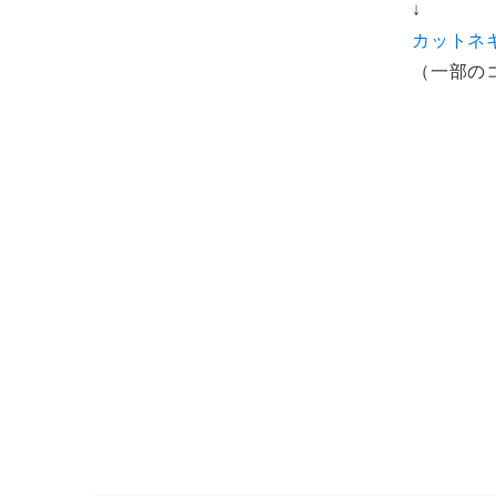
↓
カットネ
（一部の