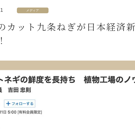
11
メディア
のカット九条ねぎが日本経済
！