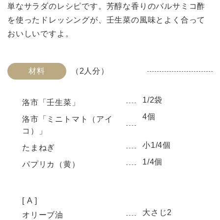
単なサラダのレシピです。芳醇な香りのバルサミコ酢
を使ったドレッシングが、壬生菜の風味とよく合って
おいしいですよ。
材料
（2人分）
1/2袋
洛市「壬生菜」
4個
洛市「ミニトマト（アイ
コ）」
小1/4個
たまねぎ
1/4個
パプリカ（黄）
[ A ]
大さじ2
オリーブ油