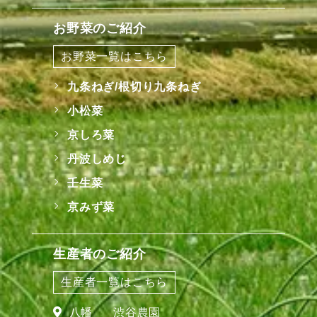
お野菜のご紹介
お野菜一覧はこちら
九条ねぎ/根切り九条ねぎ
小松菜
京しろ菜
丹波しめじ
壬生菜
京みず菜
生産者のご紹介
生産者一覧はこちら
八幡
渋谷農園