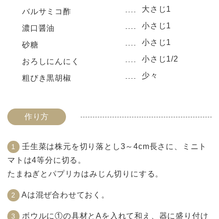
大さじ1
バルサミコ酢
小さじ1
濃口醤油
小さじ1
砂糖
小さじ1/2
おろしにんにく
少々
粗びき黒胡椒
作り方
壬生菜は株元を切り落とし3～4cm長さに、ミニト
マトは4等分に切る。
たまねぎとパプリカはみじん切りにする。
Aは混ぜ合わせておく。
ボウルに①の具材とAを入れて和え、器に盛り付け