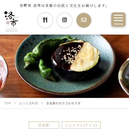
京野菜 洛市は京都の伝統と文化をお届けします。
TOP
おうち京料理
壬生菜のカラフルサラダ
壬生菜
ミニトマト(アイコ)