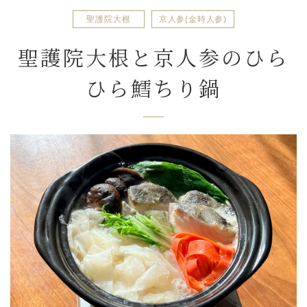
聖護院大根
京人参(金時人参)
聖護院大根と京人参のひら
ひら鱈ちり鍋