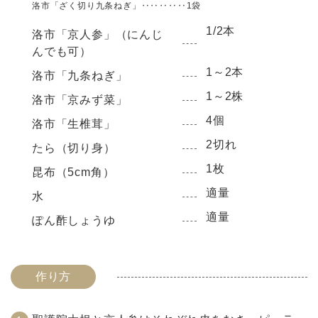
洛市「ざく切り九条ねぎ」‥‥‥‥‥1袋
1/2本
洛市「京人参」（にんじ
んでも可）
1～2本
洛市「九条ねぎ」
1～2株
洛市「京みず菜」
4個
洛市「生椎茸」
2切れ
たら（切り身）
1枚
昆布（5cm角）
適量
水
適量
ぽん酢しょうゆ
作り方