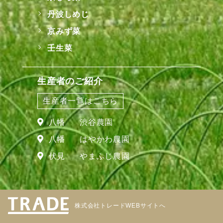
丹波しめじ
京みず菜
壬生菜
生産者のご紹介
生産者一覧はこちら
八幡
渋谷農園
八幡
はやかわ農園
伏見
やまふじ農園
株式会社トレードWEBサイトへ