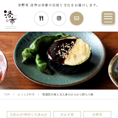
京野菜 洛市は京都の伝統と文化をお届けします。
TOP
おうち京料理
聖護院大根と京人参のひらひら鱈ちり鍋
九条ねぎ/根切り九条ねぎ
京みず菜
生椎茸