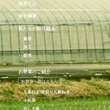
洛市とは
会社概要
私たちの取り組み
集荷
加工
販売
お野菜のご紹介
お野菜一覧はこちら
九条ねぎ/根切り九条ねぎ
小松菜
京しろ菜