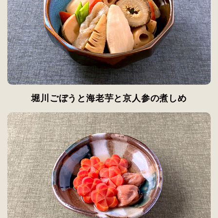
堀川ごぼうと海老芋と京人参の煮しめ