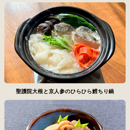
聖護院大根と京人参のひらひら鱈ちり鍋