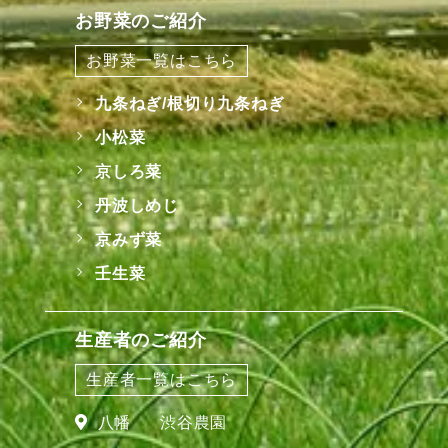
お野菜のご紹介
お野菜一覧はこちら
九条ねぎ/根切り九条ねぎ
小松菜
京しろ菜
丹波しめじ
京みず菜
壬生菜
生産者のご紹介
生産者一覧はこちら
八幡
渋谷農園