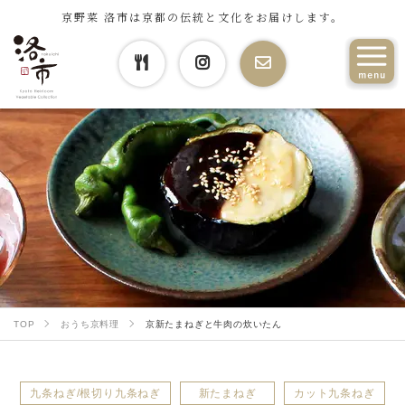
京野菜 洛市は京都の伝統と文化をお届けします。
TOP
おうち京料理
京新たまねぎと牛肉の炊いたん
九条ねぎ/根切り九条ねぎ
新たまねぎ
カット九条ねぎ