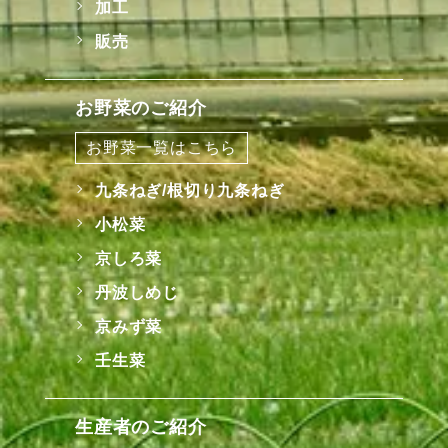
加工
販売
お野菜のご紹介
お野菜一覧はこちら
九条ねぎ/根切り九条ねぎ
小松菜
京しろ菜
丹波しめじ
京みず菜
壬生菜
生産者のご紹介