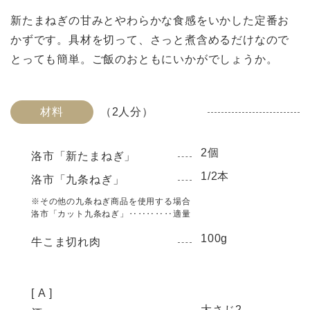
新たまねぎの甘みとやわらかな食感をいかした定番お
かずです。具材を切って、さっと煮含めるだけなので
とっても簡単。ご飯のおともにいかがでしょうか。
材料
（2人分）
2個
洛市「新たまねぎ」
1/2本
洛市「九条ねぎ」
※その他の九条ねぎ商品を使用する場合
洛市「カット九条ねぎ」‥‥‥‥‥適量
100g
牛こま切れ肉
[ A ]
大さじ2