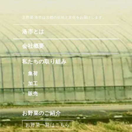
京野菜 洛市は京都の伝統と文化をお届けします。
洛市とは
会社概要
私たちの取り組み
集荷
加工
販売
お野菜のご紹介
お野菜一覧はこちら