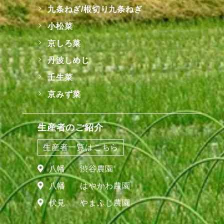
九条ねぎ/根切り九条ねぎ
小松菜
京しろ菜
丹波しめじ
壬生菜
京みず菜
生産者のご紹介
生産者一覧はこちら
八幡
渋谷農園
八幡
はやかわ農園
伏見
やまふじ農園