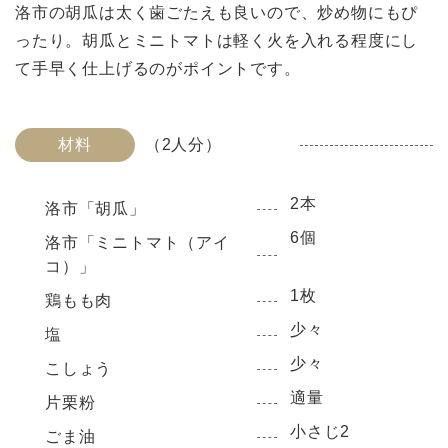
洛市の胡瓜は太く歯ごたえも良いので、炒め物にもぴ
ったり。胡瓜とミニトマトは軽く火を入れる程度にし
て手早く仕上げるのがポイントです。
材料
（2人分）
2本
洛市「胡瓜」
6個
洛市「ミニトマト（アイ
コ）」
1枚
鶏もも肉
少々
塩
少々
こしょう
適量
片栗粉
小さじ2
ごま油