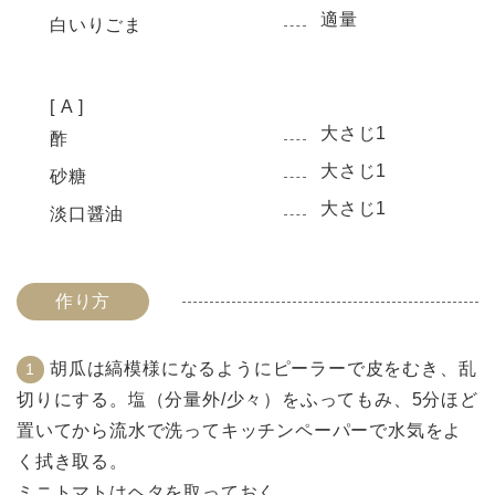
適量
白いりごま
[ A ]
大さじ1
酢
大さじ1
砂糖
大さじ1
淡口醤油
作り方
胡瓜は縞模様になるようにピーラーで皮をむき、乱
切りにする。塩（分量外/少々）をふってもみ、5分ほど
置いてから流水で洗ってキッチンペーパーで水気をよ
く拭き取る。
ミニトマトはヘタを取っておく。