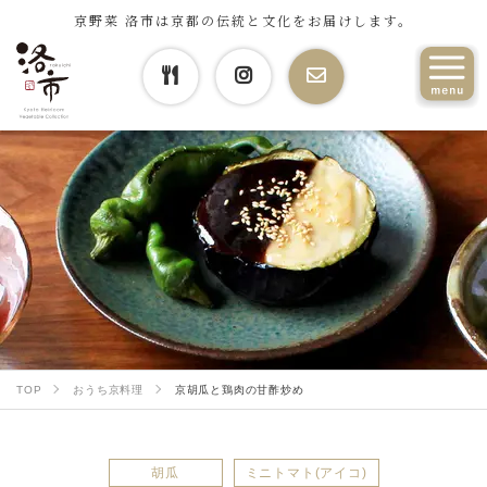
京野菜 洛市は京都の伝統と文化をお届けします。
TOP
おうち京料理
京胡瓜と鶏肉の甘酢炒め
胡瓜
ミニトマト(アイコ)