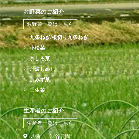
お野菜のご紹介
お野菜一覧はこちら
九条ねぎ/根切り九条ねぎ
小松菜
京しろ菜
丹波しめじ
京みず菜
壬生菜
生産者のご紹介
生産者一覧はこちら
八幡
渋谷農園