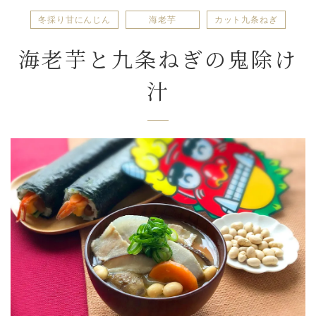
冬採り甘にんじん
海老芋
カット九条ねぎ
海老芋と九条ねぎの鬼除け
汁