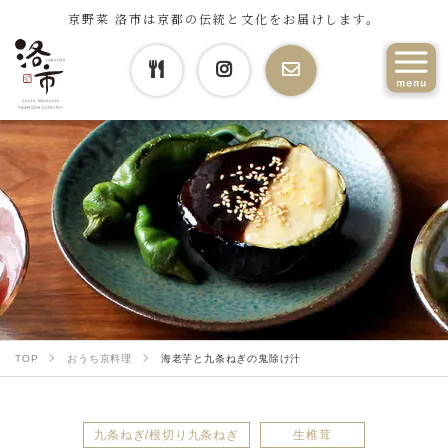
京野菜 洛市は京都の伝統と文化をお届けします。
TOP
おうち京料理
海老芋と九条ねぎの鬼除け汁
九条ねぎ/根切り九条ねぎ
生椎茸