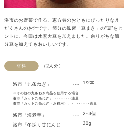
洛市のお野菜で作る、恵方巻のおともにぴったりな具
だくさんのお汁です。節分の風習「豆まき」の“豆”をヒ
ントに、今回は水煮大豆を加えました。余りがちな節
分豆を加えてもおいしいです。
材料
（2人分）
1/2本
洛市「九条ねぎ」
※その他の九条ねぎ商品を使用する場合
洛市「カット九条ねぎ」‥‥‥‥‥適量
洛市「カット九条ねぎ（お得用）」‥‥‥‥‥適量
2~3個
洛市「海老芋」
30g
洛市「冬採り甘にんじ