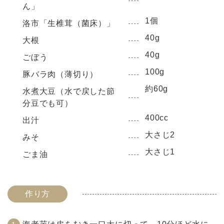
ん」
1個
洛市「生椎茸（菌床）」
40g
大根
40g
ごぼう
100g
豚バラ肉（薄切り）
約60g
水煮大豆（水で戻した節
分豆でも可）
400cc
出汁
大さじ2
みそ
大さじ1
ごま油
作り方