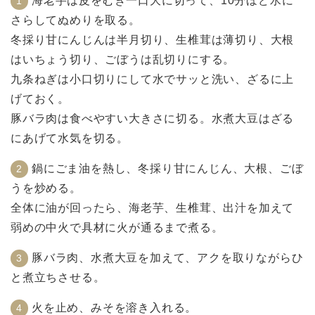
海老芋は皮をむき一口大に切って、10分ほど水に
さらしてぬめりを取る。
冬採り甘にんじんは半月切り、生椎茸は薄切り、大根
はいちょう切り、ごぼうは乱切りにする。
九条ねぎは小口切りにして水でサッと洗い、ざるに上
げておく。
豚バラ肉は食べやすい大きさに切る。水煮大豆はざる
にあげて水気を切る。
鍋にごま油を熱し、冬採り甘にんじん、大根、ごぼ
うを炒める。
全体に油が回ったら、海老芋、生椎茸、出汁を加えて
弱めの中火で具材に火が通るまで煮る。
豚バラ肉、水煮大豆を加えて、アクを取りながらひ
と煮立ちさせる。
火を止め、みそを溶き入れる。