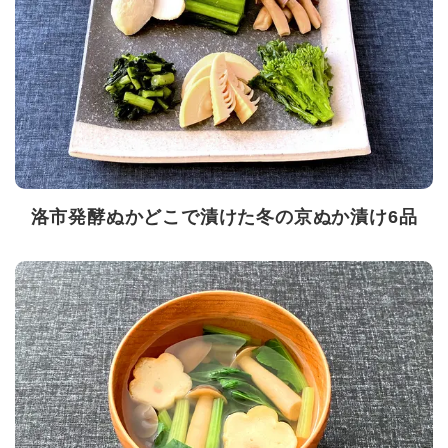
洛市発酵ぬかどこで漬けた冬の京ぬか漬け6品