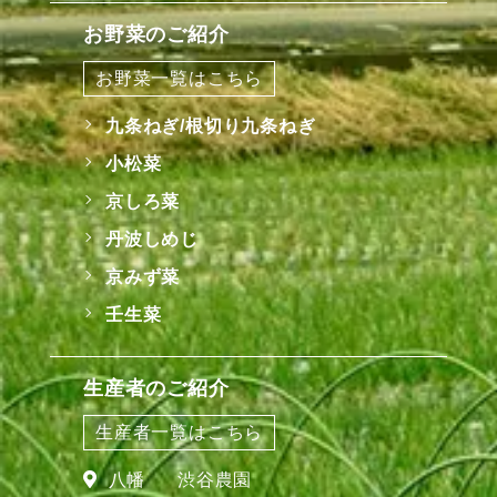
お野菜のご紹介
お野菜一覧はこちら
九条ねぎ/根切り九条ねぎ
小松菜
京しろ菜
丹波しめじ
京みず菜
壬生菜
生産者のご紹介
生産者一覧はこちら
八幡
渋谷農園