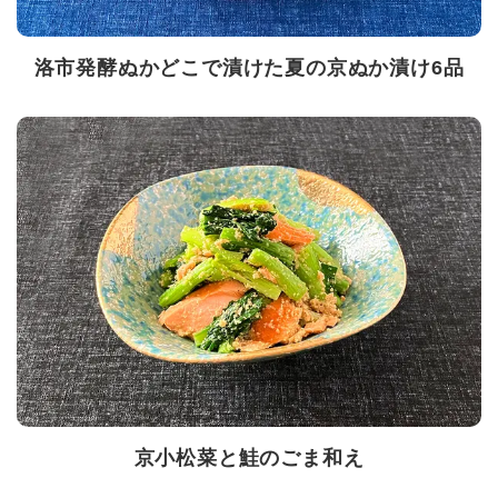
洛市発酵ぬかどこで漬けた夏の京ぬか漬け6品
京小松菜と鮭のごま和え