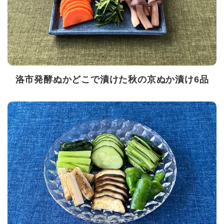
洛市発酵ぬかどこで漬けた秋の京ぬか漬け6品